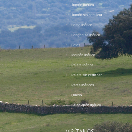
Jamón ibérico
Jamón sin certificar
Lomo ibérico
Longaniza ibérica
Lotes
Morcón ibérico
Paleta ibérica
Paleta sin certificar
Pates ibéricos
Queso
Salchichón ibérico
VISÍTANOS