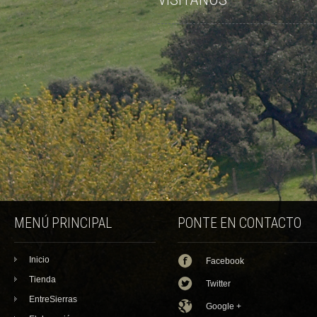
MENÚ PRINCIPAL
PONTE EN CONTACTO
Inicio
Facebook
Tienda
Twitter
EntreSierras
Google +