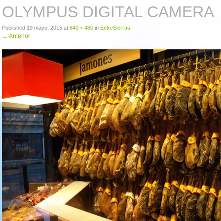
OLYMPUS DIGITAL CAMERA
Published
19 mayo, 2015
at
640 × 480
in
EntreSierras
←
Anterior