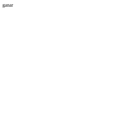
ganar